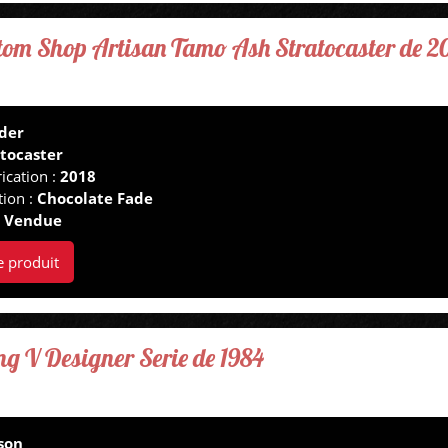
tom Shop Artisan Tamo Ash Stratocaster de 2
der
atocaster
ication :
2018
tion :
Chocolate Fade
:
Vendue
e produit
ng V Designer Serie de 1984
son