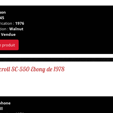
son
345
ication :
1976
tion :
Walnut
:
Vendue
e produit
croll SC-550 Ebony de 1978
phone
ll