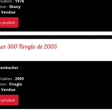
ication :
1978
tion :
Ebony
:
Vendue
e produit
er 360 Fireglo de 2005
kenbacker
ication :
2005
tion :
Fireglo
:
Vendue
e produit