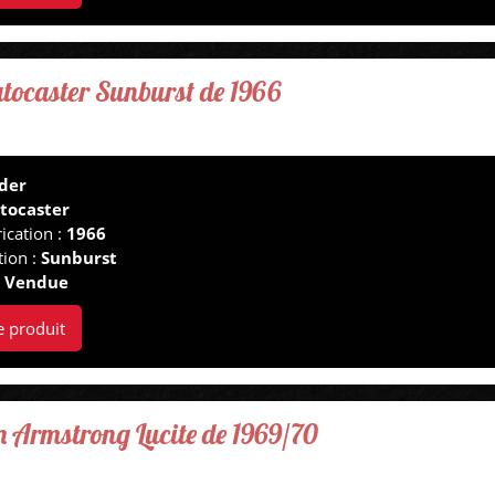
atocaster Sunburst de 1966
der
atocaster
ication :
1966
tion :
Sunburst
:
Vendue
e produit
Armstrong Lucite de 1969/70