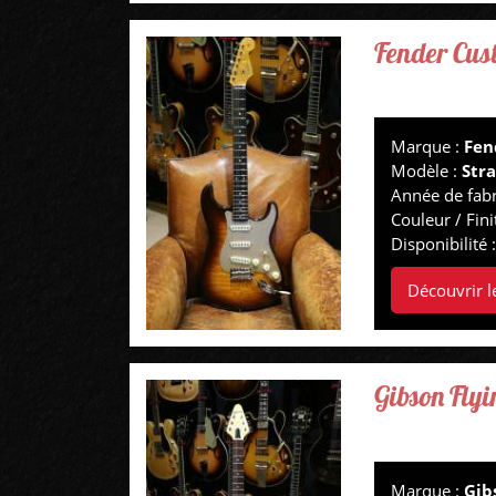
Fender Cus
Marque :
Fen
Modèle :
Str
Année de fabr
Couleur / Fini
Disponibilité 
Découvrir l
Gibson Flyi
Marque :
Gib