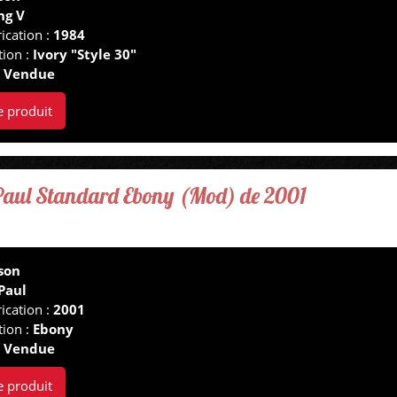
ng V
ication :
1984
tion :
Ivory "Style 30"
:
Vendue
e produit
 Paul Standard Ebony (Mod) de 2001
son
Paul
ication :
2001
tion :
Ebony
:
Vendue
e produit