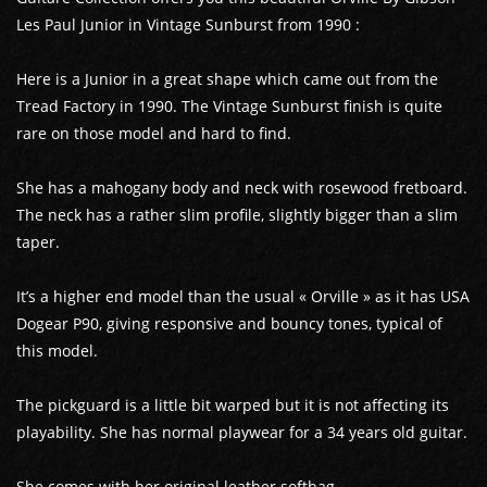
Les Paul Junior in Vintage Sunburst from 1990 :
Here is a Junior in a great shape which came out from the
Tread Factory in 1990. The Vintage Sunburst finish is quite
rare on those model and hard to find.
GUITARES
She has a mahogany body and neck with rosewood fretboard.
The neck has a rather slim profile, slightly bigger than a slim
BASSES
taper.
AMPLIS
It’s a higher end model than the usual « Orville » as it has USA
Dogear P90, giving responsive and bouncy tones, typical of
PÉDALES ET EFFETS
this model.
AUTRE
The pickguard is a little bit warped but it is not affecting its
playability. She has normal playwear for a 34 years old guitar.
She comes with her original leather softbag.