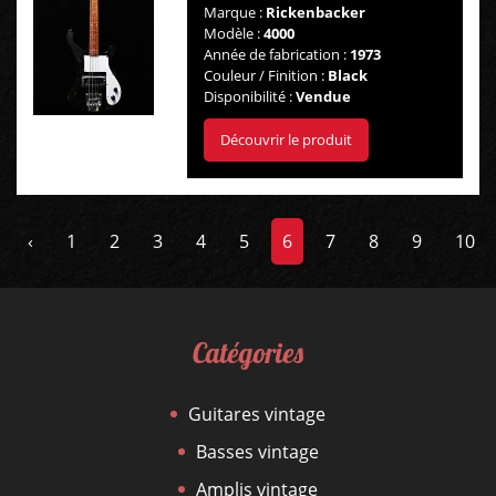
Marque :
Rickenbacker
Modèle :
4000
Année de fabrication :
1973
Couleur / Finition :
Black
Disponibilité :
Vendue
Découvrir le produit
‹
1
2
3
4
5
6
7
8
9
10
Catégories
Guitares vintage
Basses vintage
Amplis vintage