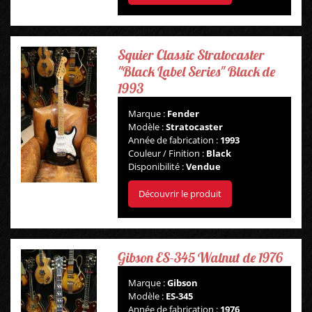
Squier Classic Stratocaster
"Black Label Series" Black de
1993
Marque :
Fender
Modèle :
Stratocaster
Année de fabrication :
1993
Couleur / Finition :
Black
Disponibilité :
Vendue
Découvrir le produit
Gibson ES-345 Walnut de 1976
GUITARES
Marque :
Gibson
Modèle :
ES-345
Année de fabrication :
1976