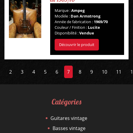
Marque :
Ampeg
Modèle :
Dan Armstrong
Année de fabrication :
1969/70
Couleur / Finition :
Lucite
Disponibilité :
Vendue
Découvrir le produit
‹
2
3
4
5
6
7
8
9
10
11
1
Catégories
Guitares vintage
Basses vintage