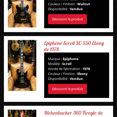
BASSES
Couleur / Finition :
Walnut
Disponibilité :
Vendue
AMPLIS
Découvrir le produit
PÉDALES ET EFFETS
AUTRE
Epiphone Scroll SC-550 Ebony
de 1978
Marque :
Epiphone
Modèle :
Scroll
Année de fabrication :
1978
Couleur / Finition :
Ebony
Disponibilité :
Vendue
Découvrir le produit
Rickenbacker 360 Fireglo de