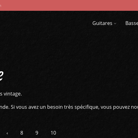
m
Guitares
Bass
e
s vintage.
e. Si vous avez un besoin très spécifique, vous pouvez no
‹
8
9
10