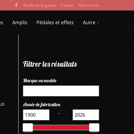
Musée de la guitare
Contact
Plan d'accès
es
Amplis
Pédales et effets
Autre
Filtrer les résultats
Marque ou modèle
us
Année de fabrication
-