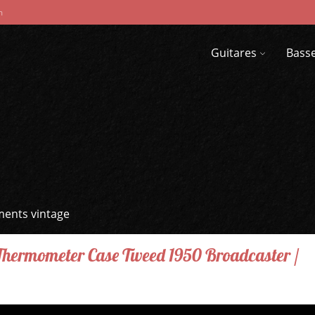
m
Guitares
Bass
ments vintage
Thermometer Case Tweed 1950 Broadcaster /