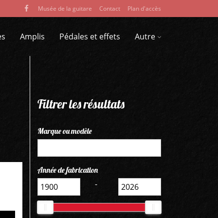
Musée de la guitare
Contact
Plan d'accès
es
Amplis
Pédales et effets
Autre
Filtrer les résultats
Marque ou modèle
Année de fabrication
-