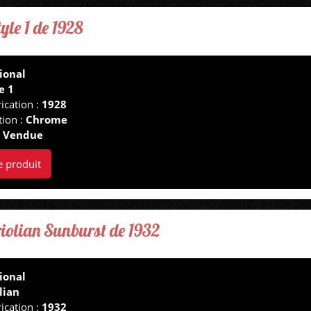
yle 1 de 1928
ional
e 1
ication :
1928
tion :
Chrome
:
Vendue
e produit
riolian Sunburst de 1932
ional
lian
ication :
1932