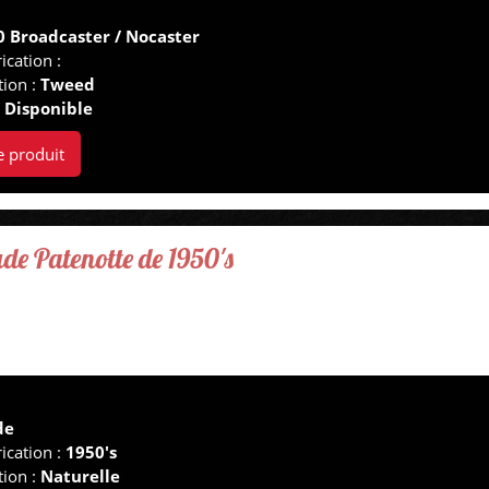
0 Broadcaster / Nocaster
ication :
tion :
Tweed
:
Disponible
e produit
ude Patenotte de 1950's
de
ication :
1950's
tion :
Naturelle