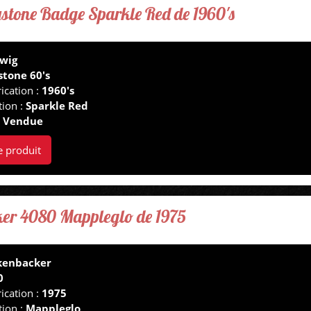
stone Badge Sparkle Red de 1960's
wig
stone 60's
ication :
1960's
tion :
Sparkle Red
:
Vendue
e produit
er 4080 Mappleglo de 1975
kenbacker
0
ication :
1975
tion :
Mappleglo