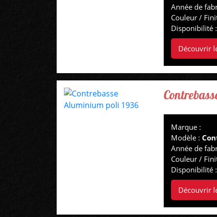
Année de fabr
Couleur / Fini
Disponibilité 
Découvrir l
Contrebass
Marque :
Modèle :
Con
Année de fabr
Couleur / Fini
Disponibilité 
Découvrir l