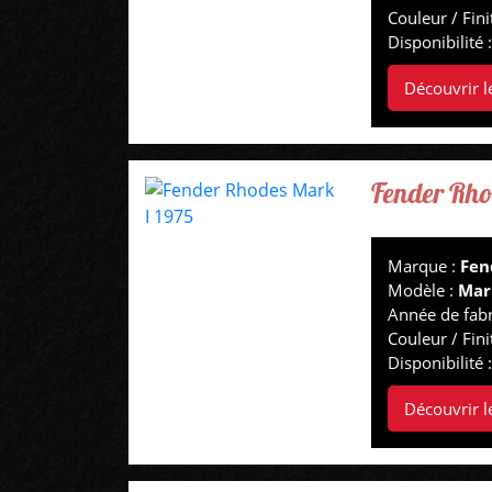
Couleur / Fini
Disponibilité 
Découvrir l
Fender Rho
Marque :
Fen
Modèle :
Mar
Année de fabr
Couleur / Fini
Disponibilité 
Découvrir l