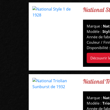
National St
Marque :
Nat
Modèle :
Styl
Année de fabr
Couleur / Fini
Disponibilité 
Découvrir l
National T
Marque :
Nat
Modèle :
Trio
Année de fabr