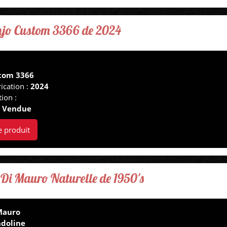
jo Custom 3366 de 2024
tom 3366
ication :
2024
tion :
:
Vendue
e produit
Di Mauro Naturelle de 1950's
Mauro
doline