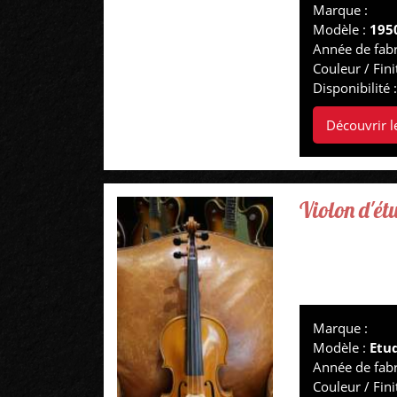
Marque :
Modèle :
195
Année de fabr
Couleur / Fini
Disponibilité 
Découvrir l
Violon d'ét
Marque :
Modèle :
Etu
Année de fabr
Couleur / Fini