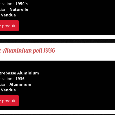
ication :
1950's
tion :
Naturelle
:
Vendue
e produit
e Aluminium poli 1936
trebasse Aluminium
ication :
1936
tion :
Aluminium
:
Vendue
e produit