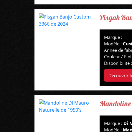
Pisgah Ban
Marque :
Modèle :
Cus
Année de fabr
Couleur / Fini
Disponibilité 
Découvrir l
Mandoline 
Marque :
Di 
Modèle :
Man