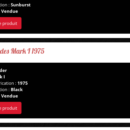
tion :
Sunburst
:
Vendue
e produit
des Mark I 1975
der
k I
ication :
1975
tion :
Black
:
Vendue
e produit