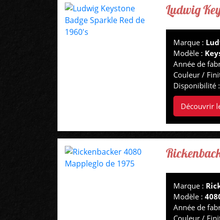
Ludwig Key
Marque :
Lud
Modèle :
Key
Année de fabr
Couleur / Fini
Disponibilité 
Découvrir l
Rickenback
Marque :
Ric
Modèle :
408
Année de fabr
Couleur / Fini