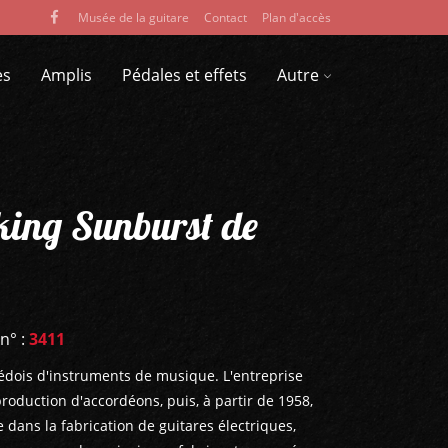
Musée de la guitare
Contact
Plan d'accès
es
Amplis
Pédales et effets
Autre
ing Sunburst de
 n° :
3411
édois d'instruments de musique. L'entreprise
production d'accordéons, puis, à partir de 1958,
 dans la fabrication de guitares électriques,