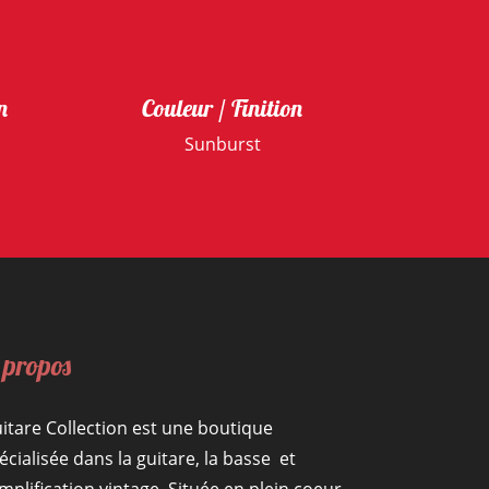
n
Couleur / Finition
Sunburst
 propos
itare Collection est une boutique
écialisée dans la guitare, la basse et
amplification vintage. Située en plein coeur