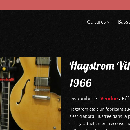
m
Guitares
Bass
Hagstrom Vik
1966
Disponibilité :
Vendue
/ Réf
Hagström était un fabricant su
s'est d'abord illustrée dans la 
s'est graduellement reconvertie