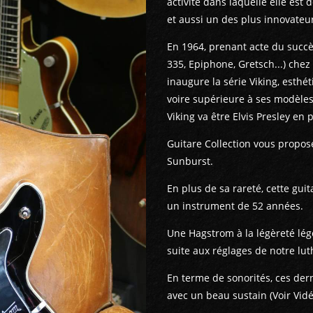
activité dans laquelle elle es
et aussi un des plus innovateu
En 1964, prenant acte du succè
335, Epiphone, Gretsch...) che
inaugure la série Viking, est
voire supérieure à ses modèles
Viking va être Elvis Presley en
Guitare Collection vous propose
Sunburst.
En plus de sa rareté, cette gui
un instrument de 52 années.
Une Hagstrom à la légèreté lége
suite aux réglages de notre lut
En terme de sonorités, ces der
avec un beau sustain (Voir Vidé