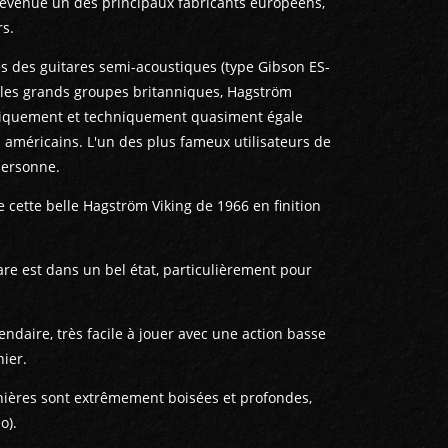
t devenue un des principaux fabricants européens,
rs.
s des guitares semi-acoustiques (type Gibson ES-
z les grands groupes britanniques, Hagström
hétiquement et techniquement quasiment égale
 américains. L'un des plus fameux utilisateurs de
 personne.
 cette belle Hagström Viking de 1966 en finition
tare est dans un bel état, particulièrement pour
ndaire, très facile à jouer avec une action basse
hier.
nières sont extrêmement boisées et profondes,
o).