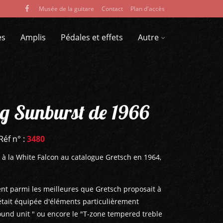
Musée de la guitare
Contact
Plan d'accès
es
Amplis
Pédales et effets
Autre
ng Sunburst de 1966
Réf n° :
3480
e à la White Falcon au catalogue Gretsch en 1964,
ient parmi les meilleures que Gretsch proposait à
 était équipée d'éléments particulièrement
ound unit " ou encore le "T-zone tempered treble