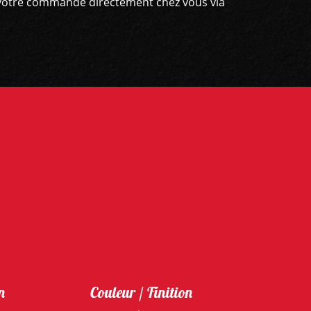
er votre commande directement chez vous via
n
Couleur / Finition