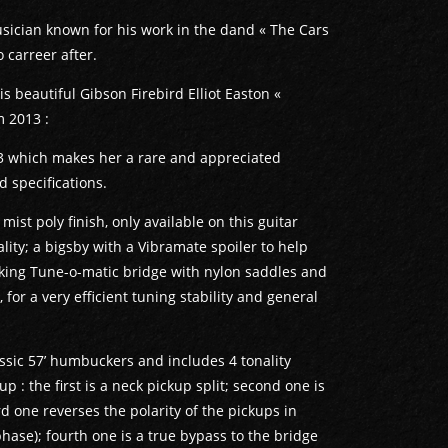
usician known for his work in the dand « The Cars
o carreer after.
is beautiful Gibson Firebird Elliot Easton «
om 2013 :
3 which makes her a rare and appreciated
nd specifications.
ist poly finish, only available on this guitar
ality; a bigsby with a Vibramate spoiler to help
cking Tune-o-matic bridge with nylon saddles and
 for a very efficient tuning stability and general
assic 57’ humbuckers and includes 4 tonality
 : the first is a neck pickup split; second one is
rd one reverses the polarity of the pickups in
hase); fourth one is a true bypass to the bridge