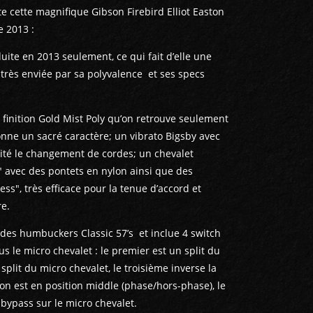
e cette magnifique Gibson Firebird Elliot Easton
de 2013 :
uite en 2013 seulement, ce qui fait d’elle une
 très enviée par sa polyvalence et ses specs
finition Gold Mist Poly qu’on retrouve seulement
onne un sacré caractère; un vibrato Bigsby avec
lité le changement de cordes; un chevalet
 avec des pontets en nylon ainsi que des
s", très efficace pour la tenue d’accord et
re.
 des humbuckers Classic 57’s et inclue 4 switch
us le micro chevalet : le premier est un split du
lit du micro chevalet, le troisième inverse la
on est en position middle (phase/hors-phase), le
bypass sur le micro chevalet.