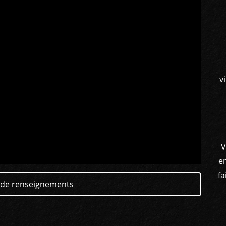
v
V
e
fa
de renseignements