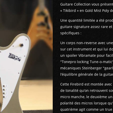
Guitare Collection vous présent
« Tikibird » en Gold Mist Poly 
Une quantité limitée a été prod
guitare signature assez rare et
spécifiques :
Un corps non-reverse avec une 
sur cet instrument et qui lui d
un spoiler Vibramate pour faci
"Tonepro locking Tune-o-matic"
mécaniques Steinberger "gearles
l’équilibre générale de la guita
Cette Firebird est montée avec
de tonalité qu’on retrouvent so
micro manche, le deuxième un sp
polarité des micros lorsque qu’
quatrième agit comme un true 