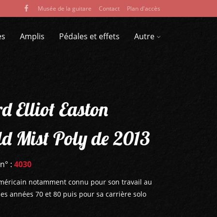
Musée de la guitare
Contact
Plan d'accès
es
Amplis
Pédales et effets
Autre
d Elliot Easton
ld Mist Poly de 2013
 n° :
4030
 américain notamment connu pour son travail au
es années 70 et 80 puis pour sa carrière solo
.