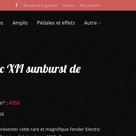
Musée de la guitare
Contact
Plan d'accès
es
Amplis
Pédales et effets
Autre
ic XII sunburst de
 n° :
4153
66
 présenter cette rare et magnifique Fender Electric