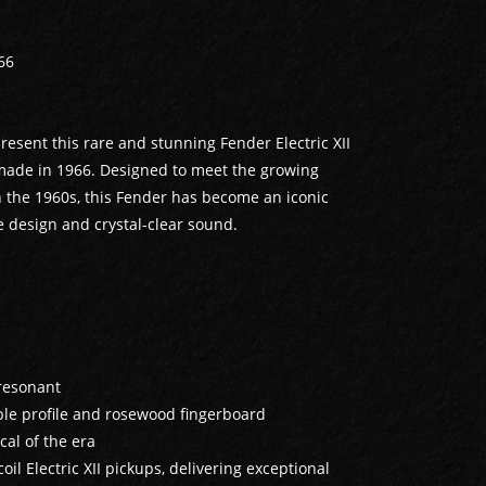
66
present this rare and stunning Fender Electric XII
, made in 1966. Designed to meet the growing
n the 1960s, this Fender has become an iconic
e design and crystal-clear sound.
 resonant
ble profile and rosewood fingerboard
cal of the era
oil Electric XII pickups, delivering exceptional