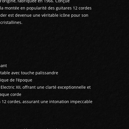
d'origine, fabriquée en 1966. Conçue
la montée en popularité des guitares 12 cordes
nder est devenue une véritable icône pour son
ristallines.
nant
rtable avec touche palissandre
ypique de l’époque
 Electric XII, offrant une clarté exceptionnelle et
haque corde
 à 12 cordes, assurant une intonation impeccable