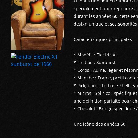
XII dans une finition Sunburst 
spécialement pour répondre à 
durant les années 60, cette Fe
design unique et ses sonorités c
Caractéristiques principales
* Modèle : Electric XII
* Finition : Sunburst
* Corps : Aulne, léger et réson
* Manche : Érable, profil confo
* Pickguard : Tortoise Shell, t
* Micros : Split-coil spécifiques
une définition parfaite pour c
* Chevalet : Bridge spécifique
Une icône des années 60