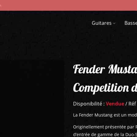
m
Guitares
Bass
Fender Musta
Competition 
Disponibilité :
Vendue
/ Réf
La Fender Mustang est un modè
Originellement présentée par
d’entrée de gamme de la Duo-S