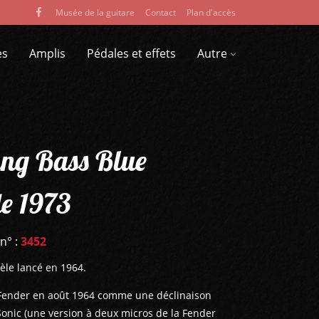
Musée de la guitare
Contact
Plan d'accès
es
Amplis
Pédales et effets
Autre
ng Bass Blue
de 1973
 n° :
3452
le lancé en 1964.
 Fender en août 1964 comme une déclinaison
onic (une version à deux micros de la Fender