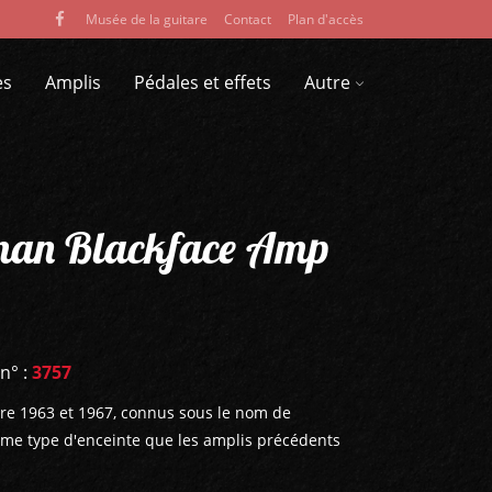
Musée de la guitare
Contact
Plan d'accès
es
Amplis
Pédales et effets
Autre
man Blackface Amp
 n° :
3757
tre 1963 et 1967, connus sous le nom de
ême type d'enceinte que les amplis précédents