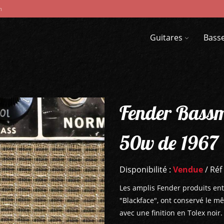
m
Guitares
Bass
Fender Bass
50w de 1967
Disponibilité :
Vendue
/ Réf
Les amplis Fender produits en
"Blackface", ont conservé le m
avec une finition en Tolex noir.